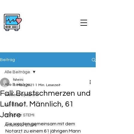
Flo‘s EKG Blog I
Notfallsanitäter
Präklinische EKG-Diagnostik
Beitrag
Alle Beiträge
fsteini
Alle Beiträge
1. März 2021
1 Min. Lesezeit
Fall: Brustschmerzen und
Wellens Syndrom
Luftnot. Männlich, 61
AV-Block
Jahre
Inferiorer STEMI
Sie werden gemeinsam mit dem 
Anteriorer STEMI
Notarzt zu einem 61 jährigen Mann 