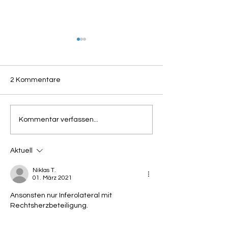
2 Kommentare
Panikattacke und
Auflösung:
Kommentar verfassen...
Luftnot, weiblich 77 Jahre
Brustschmerzen
Luftnot. Männlic
Jahre
Aktuell
Niklas T.
01. März 2021
Ansonsten nur Inferolateral mit 
Rechtsherzbeteiligung. 
Gefällt mir
Antworten