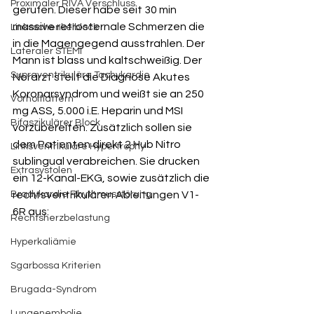
Proximaler RIVA Verschluss
gerufen. Dieser habe seit 30 min 
massive retrosternale Schmerzen die 
Linksschenkelblock
in die Magengegend ausstrahlen. Der 
Lateraler STEMI
Mann ist blass und kaltschweißig. Der 
Supraventrikuläre Tachykardie
Norarzt stellt die Diagnose Akutes 
Koronarsyndrom und weißt sie an 250 
Vorhofflattern
mg ASS, 5.000 i.E. Heparin und MSI 
Bifaszikulärer Block
vorzubereiten. Zusätzlich sollen sie 
dem Patienten direkt 2 Hub Nitro 
Linksventrikuläre Hypertrophy
sublingual verabreichen. Sie drucken 
Extrasystolen
ein 12-Kanal-EKG, sowie zusätzlich die 
Bradykardie Rhythmusstörung
rechtsventrikulären Ableitungen V1-
6R aus: 
Rechtsherzbelastung
Hyperkaliämie
Sgarbossa Kriterien
Brugada-Syndrom
Lungenembolie