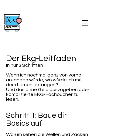
Flo‘s EKG Blog I
Notfallsanitäter
Präklinische EKG-Diagnostik
Der Ekg-Leitfaden
In nur 3 Schritten
Wenn ich nochmal ganz von vorne
anfangen würde, wo würde ich mit
dem Lernen anfangen?
Und das ohne Geld auszugeben oder
komplizierte EKG-Fachbücher zu
lesen.
Schritt 1: Baue dir
Basics auf
Warum sehen die Wellen und Zacken