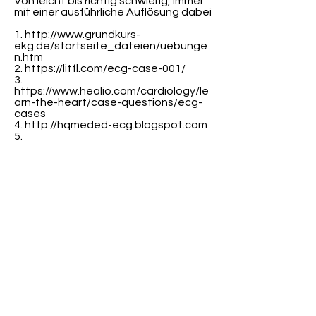
Von leicht bis richtig schwierig, immer
mit einer ausführliche Auflösung dabei
1.
http://www.grundkurs-
ekg.de/startseite_dateien/uebunge
n.htm
2.
https://litfl.com/ecg-case-001/
3.
https://www.healio.com/cardiology/le
arn-the-heart/case-questions/ecg-
cases
4.
http://hqmeded-ecg.blogspot.com
5.
https://www.tellmed.ch/tellmed/Fortb
ildung/EKG_Quiz/Kardiologie_EKG_Di
agnostik.php
Hier geht's zum Video
Hier geht's zur Videoreihe
Fokus-Ekg