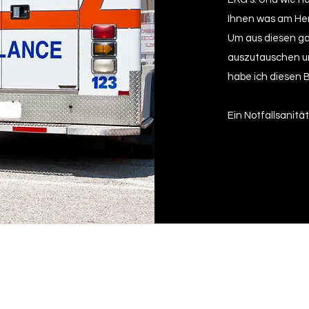
Ihnen was am He
Um aus diesen ga
auszutauschen u
habe ich diesen 
Ein Notfallsanitä
Datenschutzerklärung
Impressum