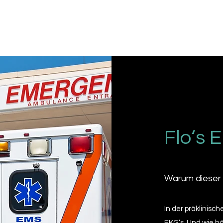
äter
Startseite
EKG-Blog
Flo‘s 
Warum dieser
In der präklinisc
EKG‘s. Und wie hä