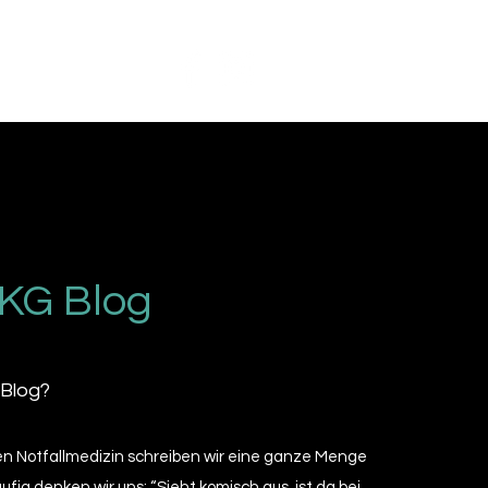
Anmelden
Videoblog
Mehr
EKG Blog
 Blog?
hen Notfallmedizin schreiben wir eine ganze Menge
ufig denken wir uns: “Sieht komisch aus, ist da bei