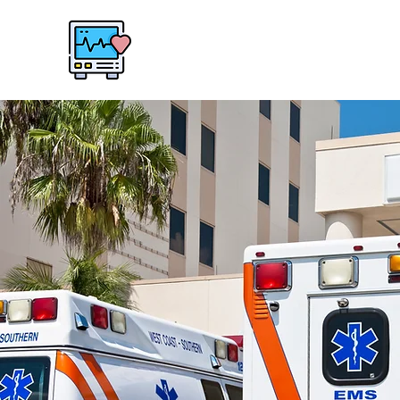
Flo‘s EKG Blog I Notfallsanit
Präklinische EKG-Diagnostik